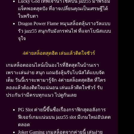
Lucky God เทพเจ้านำโชคบน jazz55 มาพร้อม
แจ็คพอตสุดปัง ที่อาจเปลี่ยนคุณเป็นเศรษฐีได้
ในพริบตา
Dragon Power Flame หมุนสล็อตลุ้นรางวัลแบบ
รัว jazz55 สนุกกับมังกรพ่นไฟ ที่แจกโบนัสแบบ
จุใจ
4ค่ายสล็อตสุดฮิต เล่นแล้วติดใจชัวร์
เกมสล็อตออนไลน์เป็นอะไรที่ฮิตสุดในบ้านเรา
เพราะเล่นง่าย สนุก แถมยังลุ้นรับโบนัสได้แบบจัด
เต็ม วันนี้เราจะพามารู้จัก 4ค่ายสล็อตสุดฮิต ที่ใคร
ลองแล้วต้องติดใจแน่นอน เล่นแล้วติดใจชัวร์ รับ
ประกันว่ามีครบทุกแนว ไปดูกันเลย
PG Slot ค่ายนี้ขึ้นชื่อเรื่องกราฟิกสุดอลังการ
ฟีเจอร์เกมแน่นบน jazz55 slot มีเกมใหม่อัปเดต
ตลอด
Joker Gaming เกมสล็อตจากค่ายนี้ เล่นง่าย