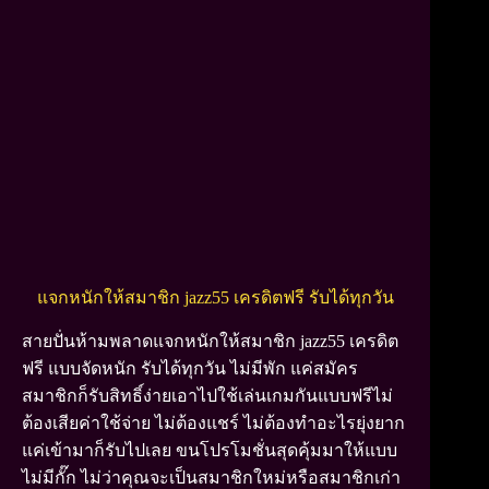
แจกหนักให้สมาชิก jazz55 เครดิตฟรี รับได้ทุกวัน
สายปั่นห้ามพลาดแจกหนักให้สมาชิก jazz55 เครดิต
ฟรี แบบจัดหนัก รับได้ทุกวัน ไม่มีพัก แค่สมัคร
สมาชิกก็รับสิทธิ์ง่ายเอาไปใช้เล่นเกมกันแบบฟรีไม่
ต้องเสียค่าใช้จ่าย ไม่ต้องแชร์ ไม่ต้องทำอะไรยุ่งยาก
แค่เข้ามาก็รับไปเลย ขนโปรโมชั่นสุดคุ้มมาให้แบบ
ไม่มีกั๊ก ไม่ว่าคุณจะเป็นสมาชิกใหม่หรือสมาชิกเก่า