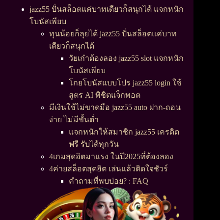
jazz55 ปั่นสล็อตแค่บาทเดียวก็สนุกได้ แจกหนัก
โบนัสเพียบ
ทุนน้อยก็ลุยได้ jazz55 ปั่นสล็อตแค่บาท
เดียวก็สนุกได้
วัยเก๋าต้องลอง jazz55 slot แจกหนัก
โบนัสเพียบ
โกยโบนัสแบบโปร jazz55 login ใช้
สูตร AI พิชิตแจ็กพอต
มีเงินใช้ไม่ขาดมือ jazz55 auto ฝาก-ถอน
ง่าย ไม่มีขั้นต่ำ
แจกหนักให้สมาชิก jazz55 เครดิต
ฟรี รับได้ทุกวัน
4เกมสุดฮิตมาแรง ในปี2025ที่ต้องลอง
4ค่ายสล็อตสุดฮิต เล่นแล้วติดใจชัวร์
คำถามที่พบบ่อย? : FAQ