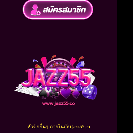
หัวข้ออื่นๆ ภายในเว็บ jazz55.co